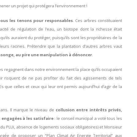
mener un projet qui protégera l’environnement !
ous les tenons pour responsables
. Ces arbres constituaient
cité de régulation de l’eau, un biotope dont la richesse était
qu’ils auraient du protéger, puisqu’ils sont les propriétaires de la
 leurs racines. Prétendre que la plantation d’autres arbres vaut
onge, au pire une manipulation à dénoncer
.
res regagnent dans notre environnement la place qu’ils occupaient
nir risquent de ne pas profiter du fait des agissements de tels
Es que celles et ceux qui leur ont permis aujourd’hui d’agir de la
Mans. Il marque le niveau de
collusion entre intérêts privés,
s engagées à les satisfaire
: le conseil municipal a voté tous les
on du PLUi, absence de logements sociaux obligatoires) et Monsieur
rgée de proposer un “Plan Climat Air Energie Territorial” aux