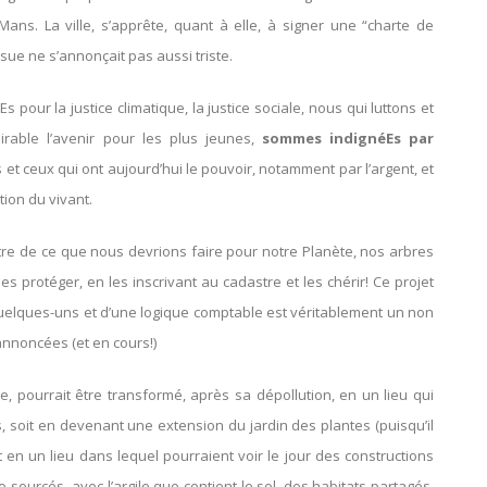
 Mans. La ville, s’apprête, quant à elle, à signer une “charte de
ssue ne s’annonçait pas aussi triste.
 pour la justice climatique, la justice sociale, nous qui luttons et
rable l’avenir pour les plus jeunes,
sommes indignéEs par
 et ceux qui ont aujourd’hui le pouvoir, notamment par l’argent, et
tion du vivant.
tre de ce que nous devrions faire pour notre Planète, nos arbres
es protéger, en les inscrivant au cadastre et les chérir! Ce projet
elques-uns et d’une logique comptable est véritablement un non
nnoncées (et en cours!)
pourrait être transformé, après sa dépollution, en un lieu qui
tEs, soit en devenant une extension du jardin des plantes (puisqu’il
oit en un lieu dans lequel pourraient voir le jour des constructions
sourcés, avec l’argile que contient le sol, des habitats partagés,