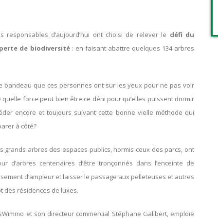
s responsables d’aujourd’hui ont choisi de relever le
défi du
perte de biodiversité
: en faisant abattre quelques 134 arbres
le bandeau que ces personnes ont sur les yeux pour ne pas voir
 quelle force peut bien être ce déni pour qu’elles puissent dormir
der encore et toujours suivant cette bonne vielle méthode qui
parer à côté?
es grands arbres des espaces publics, hormis ceux des parcs, ont
tour d’arbres centenaires d’être tronçonnés dans l’enceinte de
assement d’ampleur et laisser le passage aux pelleteuses et autres
ôt des résidences de luxes.
esWimmo et son directeur commercial Stéphane Galibert, emploie