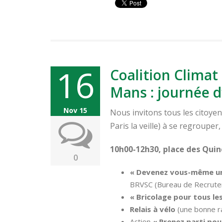
16
Coalition Clima
Mans : journée d
Nov 15
Nous invitons tous les citoye
Paris la veille) à se regrouper
10h00-12h30, place des Quin
0
« Devenez vous-même unE
BRVSC (Bureau de Recrutem
« Bricolage pour tous le
Relais à vélo
(une bonne ra
Action
« Prenez parti pour